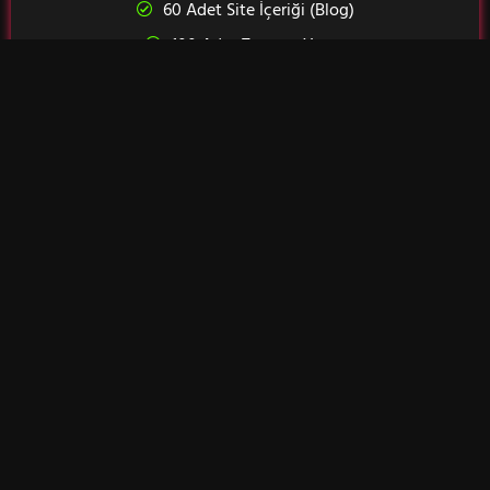
60 Adet Site İçeriği (Blog)
100 Adet Tanıtım Yazısı
2000 Adet Sosyal Medya Backlink
Otoriter Backlink Çalışması
Premium Backlink Çalışması
Title/Desc Kontrol ve Optimizasyon
URL Yapısı Kontrol ve Optimizasyon
H1 Etiket Kontrol ve Optimizasyon
Site Hız Kontrol ve Optimizasyon
Google Search Console Kurulum
Google Analytics Kurulum
Sitemap Kontrol Optimizasyonu
Rakip Analizi ve Strateji Oluşturma
Kopya İçerik Kontrolü